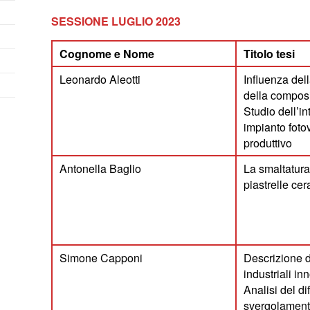
SESSIONE LUGLIO 2023
Cognome
e Nome
Titolo tesi
Leonardo Aleotti
Influenza del
della compos
Studio dell’i
impianto fotov
produttivo
Antonella Baglio
La smaltatura 
piastrelle ce
Simone Capponi
Descrizione d
industriali 
Analisi del dif
svergolamento