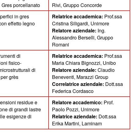
 Gres porcellanato
Rivi, Gruppo Concorde
perfici in gres
Relatrice accademica:
Prof.ssa
con effetto legno
Cristina Siligardi, Unimore
Relatore aziendale:
Ing.
Alessandro Berselli, Gruppo
Romani
rumenti di
Relatrice accademica:
Prof.ssa
oni fisico-
Maria Chiara Bignozzi, Unibo
crostrutturali di
Relatore aziendale:
Claudio
 per grès
Beneventi, Marazzi Group
Correlatrice aziendale:
Dott.ssa
Federica Cordasco
tensioni residue e
Relatore accademico:
Prof.
one di grandi lastre
Paolo Pozzi, Unimore
lle esigenze di
Relatrice aziendale:
Dott.ssa
Erika Martini, Laminam