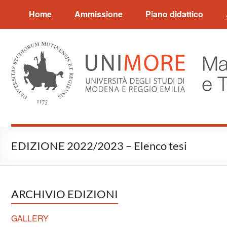
Salta
Home
Ammissione
Piano didattico
al
contenuto
EDIZIONE 2022/2023 – Elenco tesi
ARCHIVIO EDIZIONI
GALLERY