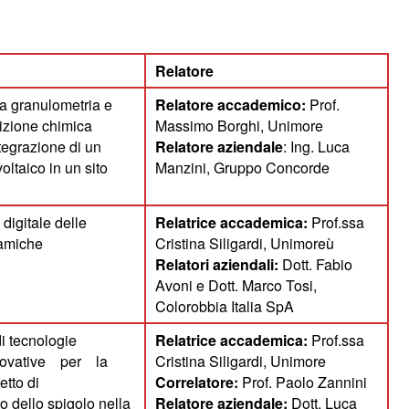
Relatore
la granulometria e
Relatore accademico:
Prof.
izione chimica
Massimo Borghi, Unimore
ntegrazione di un
Relatore aziendale
: Ing. Luca
oltaico in un sito
Manzini, Gruppo Concorde
digitale delle
Relatrice accademica:
Prof.ssa
ramiche
Cristina Siligardi, Unimoreù
Relatori aziendali:
Dott. Fabio
Avoni e Dott. Marco Tosi,
Colorobbia Italia SpA
i tecnologie
Relatrice accademica:
Prof.ssa
innovative per la
Cristina Siligardi, Unimore
etto di
Correlatore:
Prof. Paolo Zannini
 dello spigolo nella
Relatore aziendale:
Dott. Luca