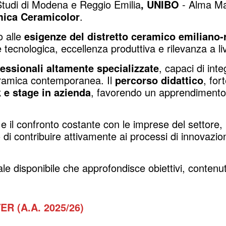
 Studi di Modena e Reggio Emilia
,
UNIBO
- Alma Mat
mica Ceramicolor
.
o alle
esigenze del distretto ceramico emiliano
 tecnologica, eccellenza produttiva e rilevanza a liv
fessionali altamente specializzate
, capaci di int
 ceramica contemporanea. Il
percorso didattico
, for
k e stage in azienda
, favorendo un apprendimento p
 il confronto costante con le imprese del settore,
o di contribuire attivamente ai processi di innovazion
ale disponibile che approfondisce obiettivi, contenut
 (A.A. 2025/26)