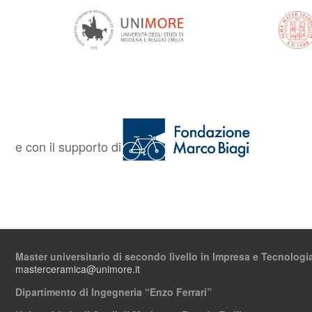
e con il supporto di
Master universitario di secondo livello in
Impresa e Tecnologi
masterceramica@unimore.it
Dipartimento
di Ingegneria “Enzo Ferrari”